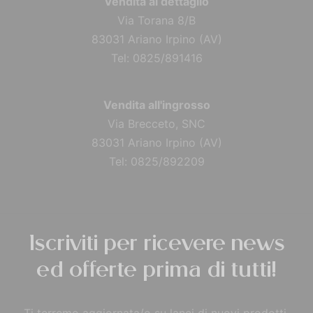
Vendita al dettaglio
Via Torana 8/B
83031 Ariano Irpino (AV)
Tel: 0825/891416
Vendita all'ingrosso
Via Brecceto, SNC
83031 Ariano Irpino (AV)
Tel: 0825/892209
Iscriviti per ricevere news
ed offerte prima di tutti!
Ti terremo aggiornata/o su lanci di nuovi prodotti,