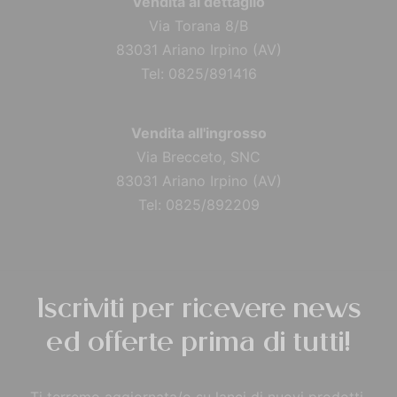
Vendita al dettaglio
Via Torana 8/B
83031 Ariano Irpino (AV)
Tel: 0825/891416
Vendita all'ingrosso
Via Brecceto, SNC
83031 Ariano Irpino (AV)
Tel: 0825/892209
Iscriviti per ricevere news
ed offerte prima di tutti!
Ti terremo aggiornata/o su lanci di nuovi prodotti,