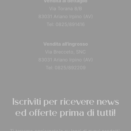
Vendita al dettaglio
Via Torana 8/B
83031 Ariano Irpino (AV)
Tel: 0825/891416
Vendita all'ingrosso
Via Brecceto, SNC
83031 Ariano Irpino (AV)
Tel: 0825/892209
Iscriviti per ricevere news
ed offerte prima di tutti!
Ti terremo aggiornata/o su lanci di nuovi prodotti,