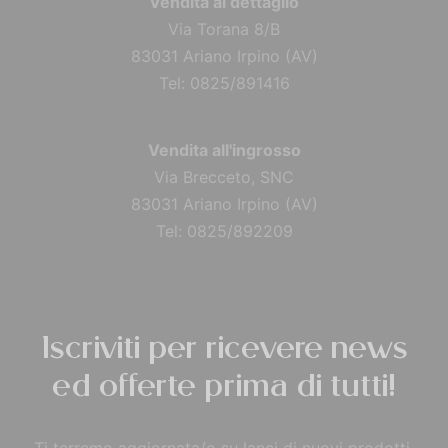
Vendita al dettaglio
Via Torana 8/B
83031 Ariano Irpino (AV)
Tel: 0825/891416
Vendita all'ingrosso
Via Brecceto, SNC
83031 Ariano Irpino (AV)
Tel: 0825/892209
Iscriviti per ricevere news
ed offerte prima di tutti!
Ti terremo aggiornata/o su lanci di nuovi prodotti,