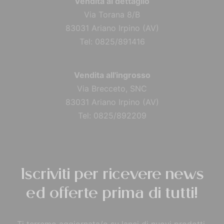
Vendita al dettaglio
Via Torana 8/B
83031 Ariano Irpino (AV)
Tel: 0825/891416
Vendita all'ingrosso
Via Brecceto, SNC
83031 Ariano Irpino (AV)
Tel: 0825/892209
Iscriviti per ricevere news
ed offerte prima di tutti!
Ti terremo aggiornata/o su lanci di nuovi prodotti,