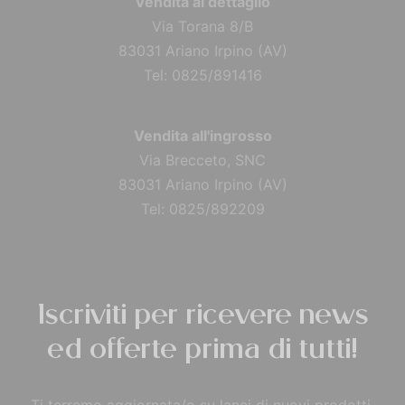
Vendita al dettaglio
Via Torana 8/B
83031 Ariano Irpino (AV)
Tel: 0825/891416
Vendita all'ingrosso
Via Brecceto, SNC
83031 Ariano Irpino (AV)
Tel: 0825/892209
Iscriviti per ricevere news
ed offerte prima di tutti!
Ti terremo aggiornata/o su lanci di nuovi prodotti,