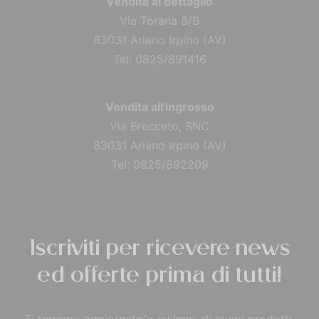
Vendita al dettaglio
Via Torana 8/B
83031 Ariano Irpino (AV)
Tel: 0825/891416
Vendita all'ingrosso
Via Brecceto, SNC
83031 Ariano Irpino (AV)
Tel: 0825/892209
Iscriviti per ricevere news
ed offerte prima di tutti!
Ti terremo aggiornata/o su lanci di nuovi prodotti,