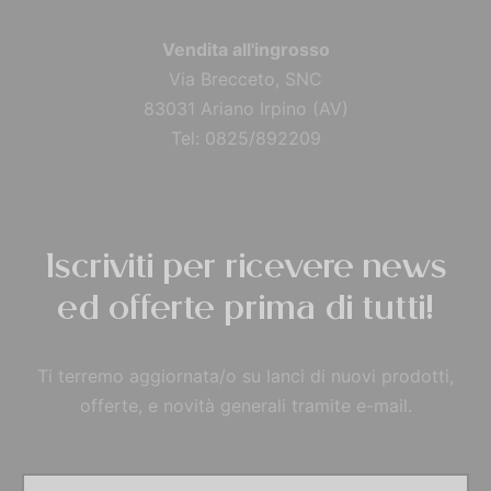
Vendita all'ingrosso
Via Brecceto, SNC
83031 Ariano Irpino (AV)
Tel: 0825/892209
Iscriviti per ricevere news
ed offerte prima di tutti!
Ti terremo aggiornata/o su lanci di nuovi prodotti,
offerte, e novità generali tramite e-mail.