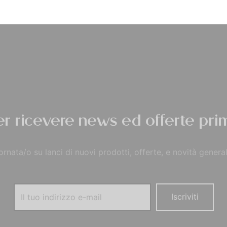
Privacy Policy
per ricevere news ed offerte prim
rnata/o su lanci di nuovi prodotti, offerte, e novità general