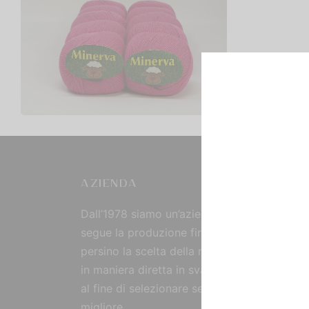
MINERVA TINTA UNITA –
CONFEZIONE DA 500GR.
€
15,00
Scegli
AZIENDA
Dall’1978 siamo un’azienda strutturata che
segue la produzione fin dall’origine, curand
persino la scelta della materia prima, reperi
in maniera diretta in svariate parti del mon
al fine di selezionare sempre il prodotto
migliore.