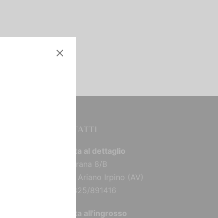
CONTATTI
Vendita al dettaglio
Via Torana 8/B
83031 Ariano Irpino (AV)
Tel: 0825/891416
Vendita all'ingrosso