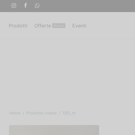
Prodotti
Offerte
Eventi
Nuovo
Home
/
Prodotto colore
/
185_m