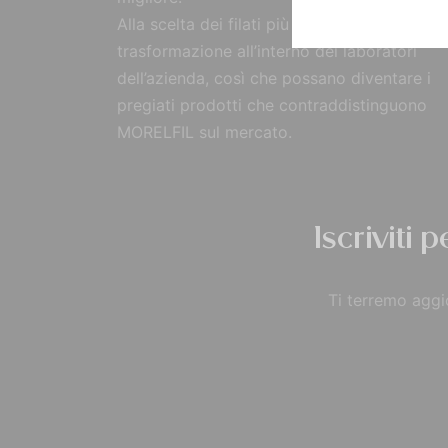
Alla scelta dei filati più pregiati, segue la
trasformazione all’interno dei laboratori
dell’azienda, così che possano diventare i
pregiati prodotti che contraddistinguono
MORELFIL sul mercato.
Iscriviti 
Ti terremo aggio