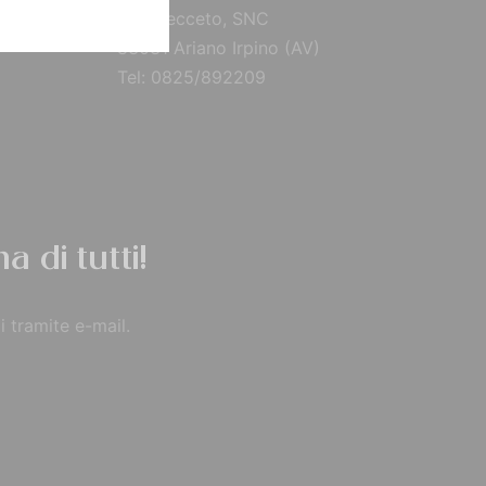
Via Brecceto, SNC
83031 Ariano Irpino (AV)
Tel: 0825/892209
a di tutti!
i tramite e-mail.