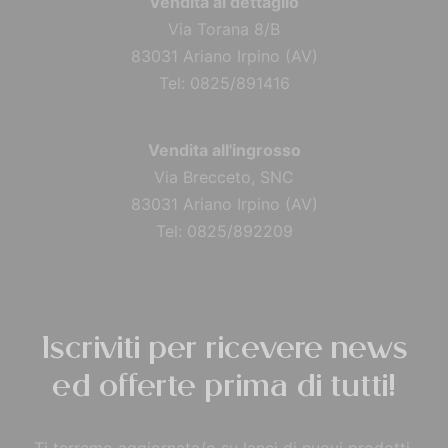
Vendita al dettaglio
Via Torana 8/B
83031 Ariano Irpino (AV)
Tel: 0825/891416
Vendita all'ingrosso
Via Brecceto, SNC
83031 Ariano Irpino (AV)
Tel: 0825/892209
Iscriviti per ricevere news
ed offerte prima di tutti!
Ti terremo aggiornata/o su lanci di nuovi prodotti,