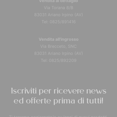
Vendita al dettaglio
Via Torana 8/B
83031 Ariano Irpino (AV)
Tel: 0825/891416
Vendita all'ingrosso
Via Brecceto, SNC
83031 Ariano Irpino (AV)
Tel: 0825/892209
Iscriviti per ricevere news
ed offerte prima di tutti!
Ti terremo aggiornata/o su lanci di nuovi prodotti,