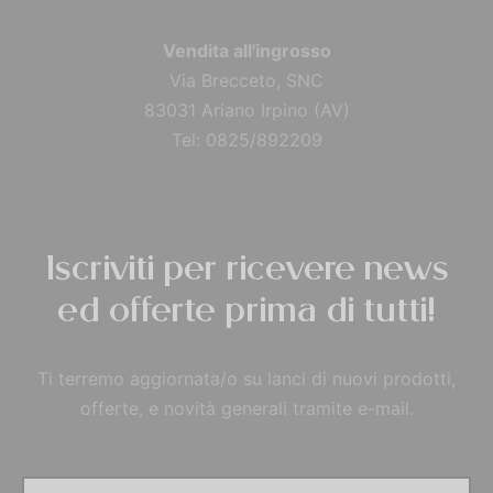
Vendita all'ingrosso
Via Brecceto, SNC
83031 Ariano Irpino (AV)
Tel: 0825/892209
Iscriviti per ricevere news
ed offerte prima di tutti!
Ti terremo aggiornata/o su lanci di nuovi prodotti,
offerte, e novità generali tramite e-mail.