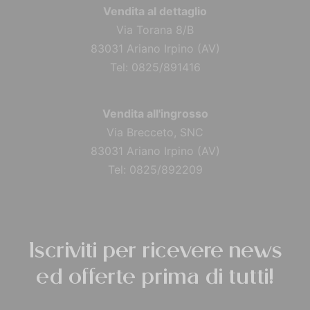
Vendita al dettaglio
Via Torana 8/B
83031 Ariano Irpino (AV)
Tel: 0825/891416
Vendita all'ingrosso
Via Brecceto, SNC
83031 Ariano Irpino (AV)
Tel: 0825/892209
Iscriviti per ricevere news
ed offerte prima di tutti!