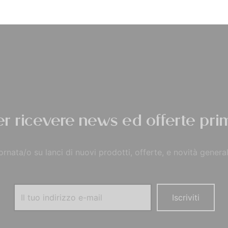
Privacy Policy
per ricevere news ed offerte prim
rnata/o su lanci di nuovi prodotti, offerte, e novità general