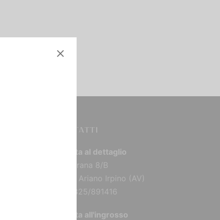
CONTATTI
Vendita al dettaglio
Via Torana 8/B
83031 Ariano Irpino (AV)
Tel: 0825/891416
Vendita all'ingrosso