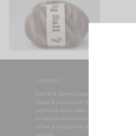
Big Ball Sfumato
€
7,00
Scegli
AZIENDA
Dall’1978 siamo un’azienda strutturata che
segue la produzione fin dall’origine, curand
persino la scelta della materia prima, reperi
in maniera diretta in svariate parti del mon
al fine di selezionare sempre il prodotto
migliore.