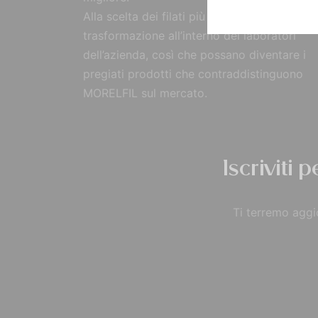
Alla scelta dei filati più pregiati, segue la
trasformazione all’interno dei laboratori
dell’azienda, così che possano diventare i
pregiati prodotti che contraddistinguono
MORELFIL sul mercato.
Iscriviti 
Ti terremo aggio