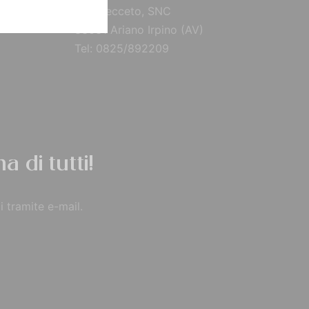
Via Brecceto, SNC
83031 Ariano Irpino (AV)
Tel: 0825/892209
a di tutti!
i tramite e-mail.