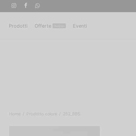
Prodotti
Offerte
Eventi
Nuovo
Home
/
Prodotto colore
/
252_BBS