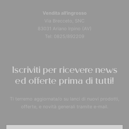
Vendita all'ingrosso
Via Brecceto, SNC
83031 Ariano Irpino (AV)
Tel: 0825/892209
Iscriviti per ricevere news
ed offerte prima di tutti!
Ti terremo aggiornata/o su lanci di nuovi prodotti,
offerte, e novità generali tramite e-mail.