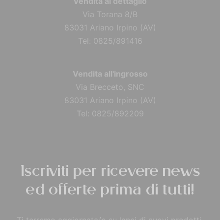
Vendita al dettaglio
Via Torana 8/B
83031 Ariano Irpino (AV)
Tel: 0825/891416
Vendita all'ingrosso
Via Brecceto, SNC
83031 Ariano Irpino (AV)
Tel: 0825/892209
Iscriviti per ricevere news
ed offerte prima di tutti!
Ti terremo aggiornata/o su lanci di nuovi prodotti,