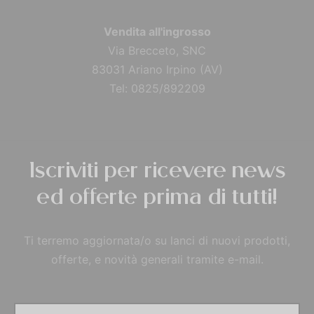
Vendita all'ingrosso
Via Brecceto, SNC
83031 Ariano Irpino (AV)
Tel: 0825/892209
Iscriviti per ricevere news
ed offerte prima di tutti!
Ti terremo aggiornata/o su lanci di nuovi prodotti,
offerte, e novità generali tramite e-mail.