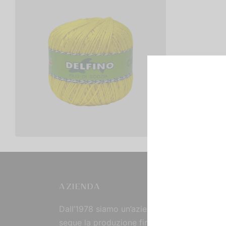
Cotone Delfino Cablè 2
€
4,00
Scegli
AZIENDA
Dall’1978 siamo un’azienda strutturata che
segue la produzione fin dall’origine, curand