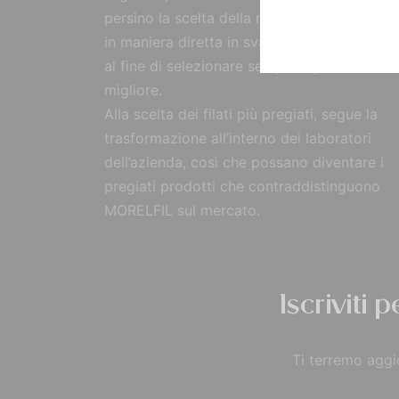
persino la scelta della materia prima, reperi
in maniera diretta in svariate parti del mon
al fine di selezionare sempre il prodotto
migliore.
Alla scelta dei filati più pregiati, segue la
trasformazione all’interno dei laboratori
dell’azienda, così che possano diventare i
pregiati prodotti che contraddistinguono
MORELFIL sul mercato.
Iscriviti 
Ti terremo aggio