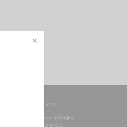
CONTATTI
Vendita al dettaglio
Via Torana 8/B