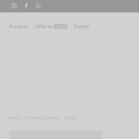
Prodotti
Offerte
Eventi
Nuovo
Home
/
Prodotto colore
/
270c2