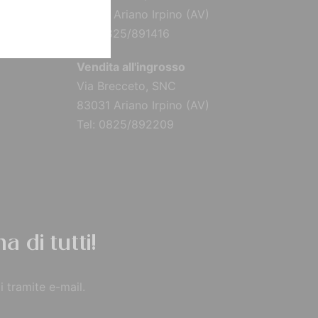
83031 Ariano Irpino (AV)
Tel: 0825/891416
Vendita all'ingrosso
Via Brecceto, SNC
83031 Ariano Irpino (AV)
Tel: 0825/892209
a di tutti!
i tramite e-mail.