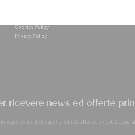
ta
Carta di Credito
Traccia Ordine
do
Contrassegno
Termini e condizioni
Cookies Policy
Privacy Policy
per ricevere news ed offerte prim
rnata/o su lanci di nuovi prodotti, offerte, e novità general