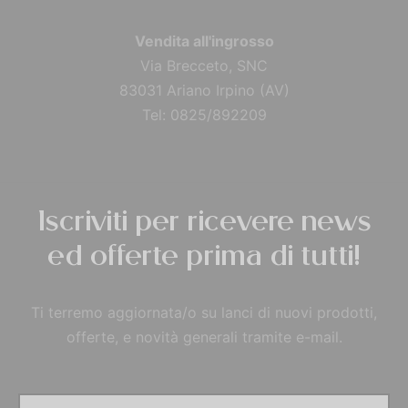
Vendita all'ingrosso
Via Brecceto, SNC
83031 Ariano Irpino (AV)
Tel: 0825/892209
Iscriviti per ricevere news
ed offerte prima di tutti!
Ti terremo aggiornata/o su lanci di nuovi prodotti,
offerte, e novità generali tramite e-mail.