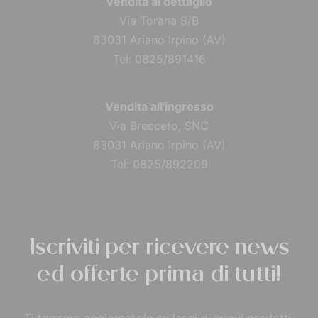
Vendita al dettaglio
Via Torana 8/B
83031 Ariano Irpino (AV)
Tel: 0825/891416
Vendita all'ingrosso
Via Brecceto, SNC
83031 Ariano Irpino (AV)
Tel: 0825/892209
Iscriviti per ricevere news
ed offerte prima di tutti!
Ti terremo aggiornata/o su lanci di nuovi prodotti,