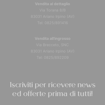
Vendita al dettaglio
Via Torana 8/B
83031 Ariano Irpino (AV)
Tel: 0825/891416
Vendita all'ingrosso
Via Brecceto, SNC
83031 Ariano Irpino (AV)
Tel: 0825/892209
Iscriviti per ricevere news
ed offerte prima di tutti!