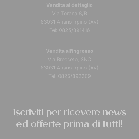
Vendita al dettaglio
Via Torana 8/B
83031 Ariano Irpino (AV)
Tel: 0825/891416
Vendita all'ingrosso
Via Brecceto, SNC
83031 Ariano Irpino (AV)
Tel: 0825/892209
Iscriviti per ricevere news
ed offerte prima di tutti!