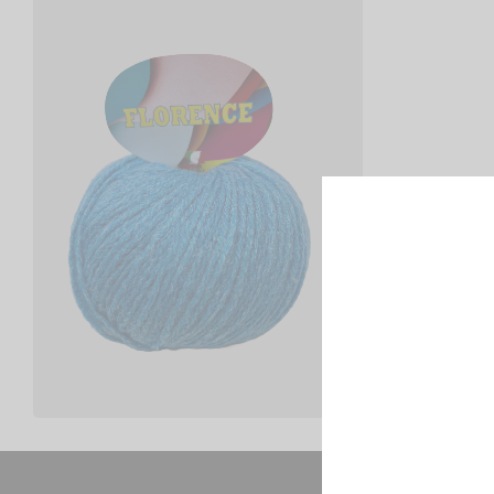
FLORENCE – CONFEZIONE
DA 500GR.
€
10,00
Scegli