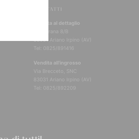
CONTATTI
Vendita al dettaglio
Via Torana 8/B
83031 Ariano Irpino (AV)
Tel: 0825/891416
Vendita all'ingrosso
Via Brecceto, SNC
83031 Ariano Irpino (AV)
Tel: 0825/892209