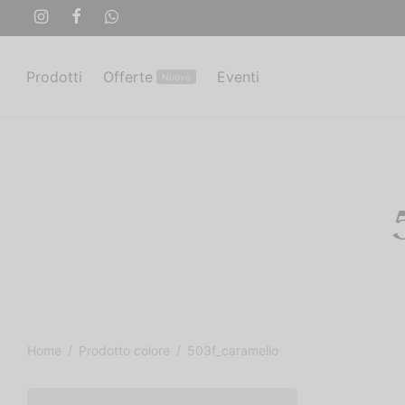
Prodotti
Offerte
Eventi
Nuovo
Home
/
Prodotto colore
/
503f_caramello