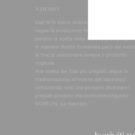
AZIENDA
Dall’1978 siamo un’azienda strutturata che
segue la produzione fin dall’origine, curand
persino la scelta della materia prima, reperi
in maniera diretta in svariate parti del mon
al fine di selezionare sempre il prodotto
migliore.
Alla scelta dei filati più pregiati, segue la
trasformazione all’interno dei laboratori
dell’azienda, così che possano diventare i
pregiati prodotti che contraddistinguono
MORELFIL sul mercato.