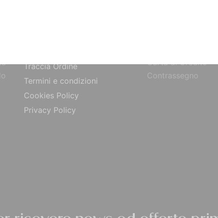
SITO
PAGAMENTI
Bonifico Bancario
Chi siamo
o
Paypal
Contatti
ta
Carta di Credito
Traccia Ordine
do
Contrassegno
Termini e condizioni
Cookies Policy
Privacy Policy