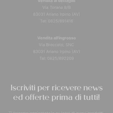
Vendita al dettaglio
Via Torana 8/B
83031 Ariano Irpino (AV)
Tel: 0825/891416
Vendita all'ingrosso
Via Brecceto, SNC
83031 Ariano Irpino (AV)
Tel: 0825/892209
Iscriviti per ricevere news
ed offerte prima di tutti!
Ti terremo aggiornata/o su lanci di nuovi prodotti,