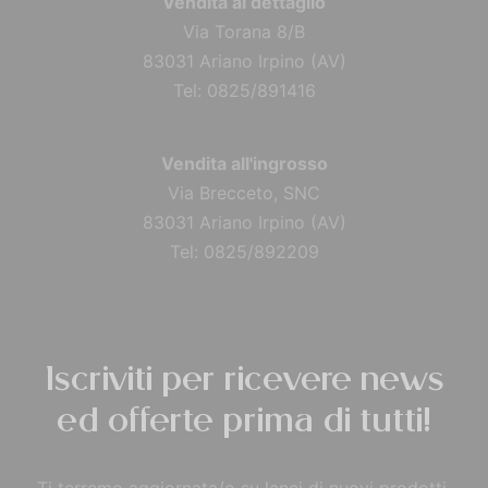
Vendita al dettaglio
Via Torana 8/B
83031 Ariano Irpino (AV)
Tel: 0825/891416
Vendita all'ingrosso
Via Brecceto, SNC
83031 Ariano Irpino (AV)
Tel: 0825/892209
Iscriviti per ricevere news
ed offerte prima di tutti!
Ti terremo aggiornata/o su lanci di nuovi prodotti,