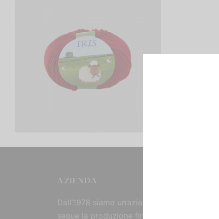
Iris
€
3,50
Scegli
AZIENDA
Dall’1978 siamo un’azienda strutturata che
segue la produzione fin dall’origine, curand