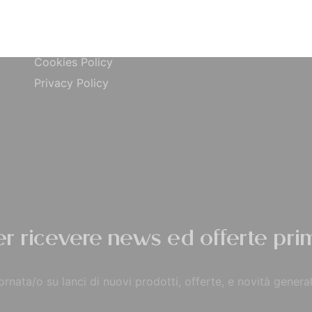
ta
Carta di Credito
Traccia Ordine
do
Contrassegno
Termini e condizioni
Cookies Policy
Privacy Policy
per ricevere news ed offerte prim
rnata/o su lanci di nuovi prodotti, offerte, e novità general