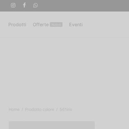
Prodotti
Offerte
Eventi
Nuovo
Home
/
Prodotto colore
/
561iris