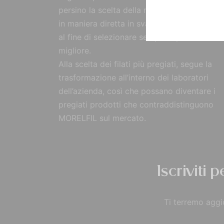
persino la scelta della materia prima, reperi
in maniera diretta in svariate parti del mon
al fine di selezionare sempre il prodotto
migliore.
Alla scelta dei filati più pregiati, segue la
trasformazione all’interno dei laboratori
dell’azienda, così che possano diventare i
pregiati prodotti che contraddistinguono
MORELFIL sul mercato.
Iscriviti 
Ti terremo aggio