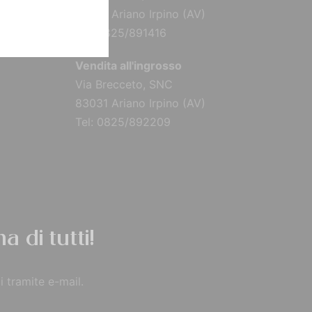
83031 Ariano Irpino (AV)
Tel: 0825/891416
Vendita all'ingrosso
Via Brecceto, SNC
83031 Ariano Irpino (AV)
Tel: 0825/892209
a di tutti!
i tramite e-mail.