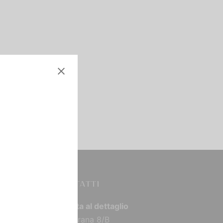
CONTATTI
Vendita al dettaglio
Via Torana 8/B