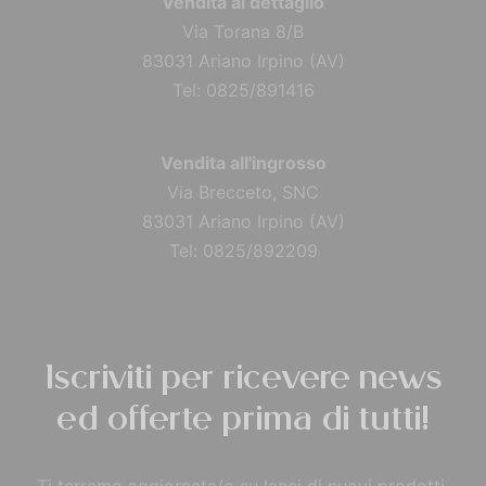
Vendita al dettaglio
Via Torana 8/B
83031 Ariano Irpino (AV)
Tel: 0825/891416
Vendita all'ingrosso
Via Brecceto, SNC
83031 Ariano Irpino (AV)
Tel: 0825/892209
Iscriviti per ricevere news
ed offerte prima di tutti!
Ti terremo aggiornata/o su lanci di nuovi prodotti,