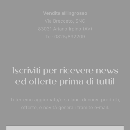
Vendita all'ingrosso
Via Brecceto, SNC
83031 Ariano Irpino (AV)
Tel: 0825/892209
Iscriviti per ricevere news
ed offerte prima di tutti!
Ti terremo aggiornata/o su lanci di nuovi prodotti,
offerte, e novità generali tramite e-mail.