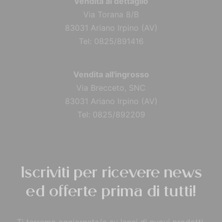
Vendita al dettaglio
Via Torana 8/B
83031 Ariano Irpino (AV)
Tel: 0825/891416
Vendita all'ingrosso
Via Brecceto, SNC
83031 Ariano Irpino (AV)
Tel: 0825/892209
Iscriviti per ricevere news
ed offerte prima di tutti!
Ti terremo aggiornata/o su lanci di nuovi prodotti,