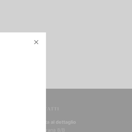
CONTATTI
Vendita al dettaglio
Via Torana 8/B