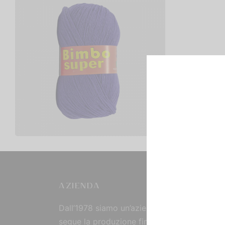
Bimbo Super
€
2,00
Scegli
AZIENDA
Dall’1978 siamo un’azienda strutturata che
segue la produzione fin dall’origine, curand