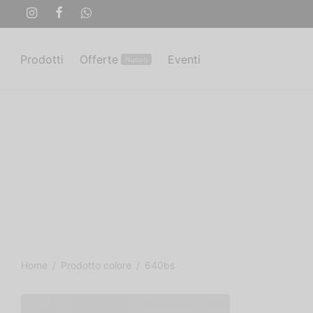
Prodotti
Offerte
Eventi
Nuovo
Home
/
Prodotto colore
/
640bs