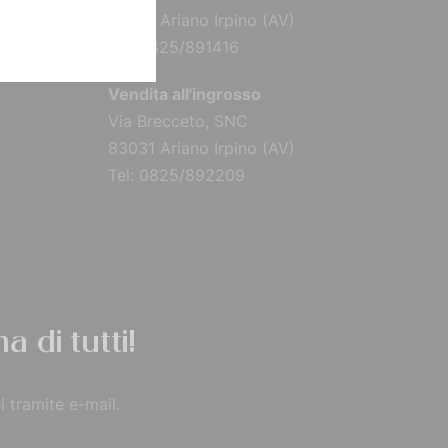
83031 Ariano Irpino (AV)
Tel: 0825/891416
Vendita all'ingrosso
Via Brecceto, SNC
83031 Ariano Irpino (AV)
Tel: 0825/892209
a di tutti!
i tramite e-mail.