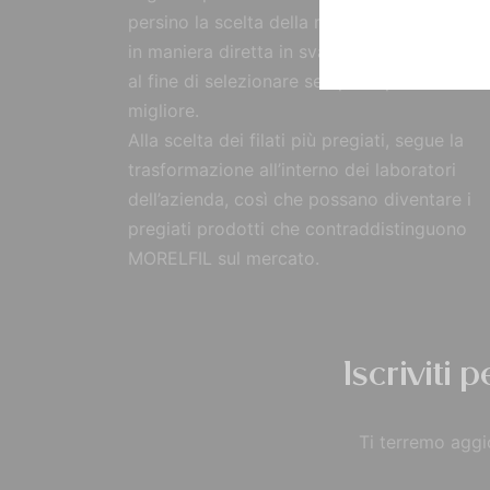
persino la scelta della materia prima, reperi
in maniera diretta in svariate parti del mon
al fine di selezionare sempre il prodotto
migliore.
Alla scelta dei filati più pregiati, segue la
trasformazione all’interno dei laboratori
dell’azienda, così che possano diventare i
pregiati prodotti che contraddistinguono
MORELFIL sul mercato.
Iscriviti 
Ti terremo aggio