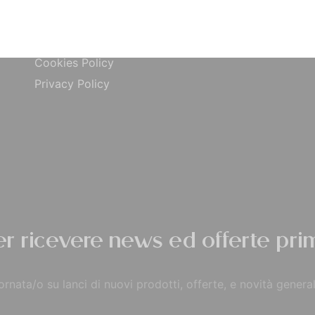
ta
Carta di Credito
Traccia Ordine
do
Contrassegno
Termini e condizioni
Cookies Policy
Privacy Policy
per ricevere news ed offerte prim
rnata/o su lanci di nuovi prodotti, offerte, e novità general