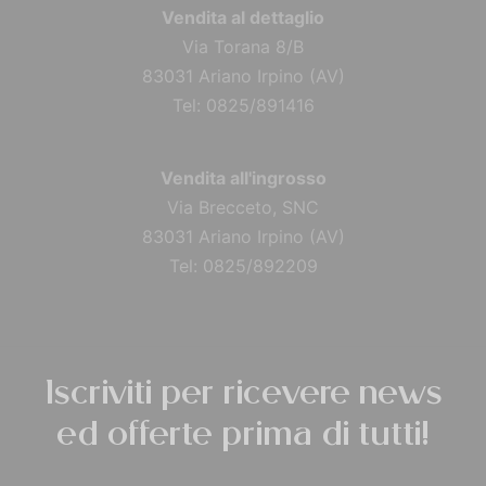
Vendita al dettaglio
Via Torana 8/B
83031 Ariano Irpino (AV)
Tel: 0825/891416
Vendita all'ingrosso
Via Brecceto, SNC
83031 Ariano Irpino (AV)
Tel: 0825/892209
Iscriviti per ricevere news
ed offerte prima di tutti!