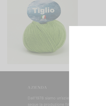
Tiglio
€
2,00
Scegli
AZIENDA
Dall’1978 siamo un’azienda strutturata che
segue la produzione fin dall’origine, curand