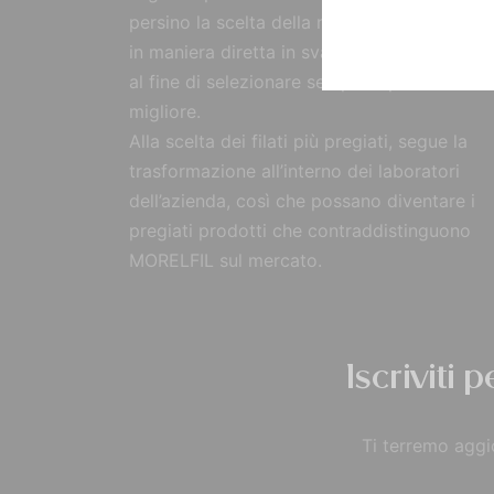
persino la scelta della materia prima, reperi
in maniera diretta in svariate parti del mon
al fine di selezionare sempre il prodotto
migliore.
Alla scelta dei filati più pregiati, segue la
trasformazione all’interno dei laboratori
dell’azienda, così che possano diventare i
pregiati prodotti che contraddistinguono
MORELFIL sul mercato.
Iscriviti 
Ti terremo aggio