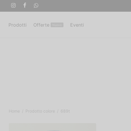
Prodotti
Offerte
Eventi
Nuovo
Home
/
Prodotto colore
/
689t