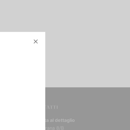
CONTATTI
Vendita al dettaglio
Via Torana 8/B