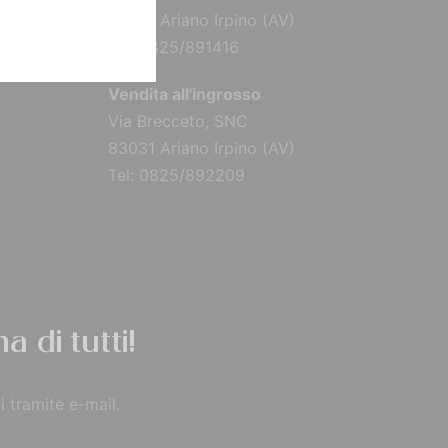
83031 Ariano Irpino (AV)
Tel: 0825/891416
Vendita all'ingrosso
Via Brecceto, SNC
83031 Ariano Irpino (AV)
Tel: 0825/892209
a di tutti!
i tramite e-mail.