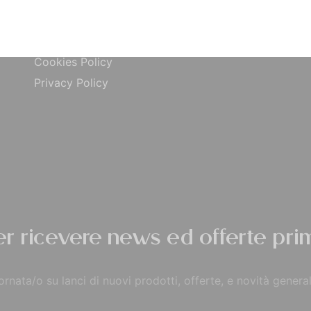
ta
Carta di Credito
Traccia Ordine
do
Contrassegno
Termini e condizioni
Cookies Policy
Privacy Policy
per ricevere news ed offerte prim
rnata/o su lanci di nuovi prodotti, offerte, e novità general