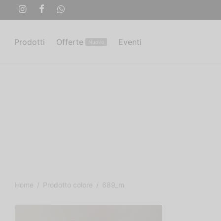
Prodotti
Offerte
Eventi
Nuovo
Home
/
Prodotto colore
/
689_m