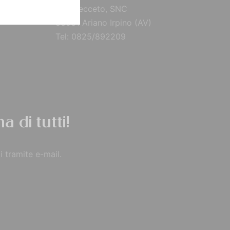
Via Brecceto, SNC
83031 Ariano Irpino (AV)
Tel: 0825/892209
a di tutti!
i tramite e-mail.