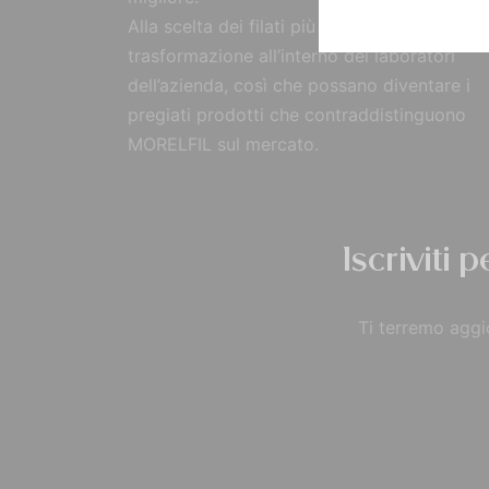
Alla scelta dei filati più pregiati, segue la
trasformazione all’interno dei laboratori
dell’azienda, così che possano diventare i
pregiati prodotti che contraddistinguono
MORELFIL sul mercato.
Iscriviti 
Ti terremo aggio