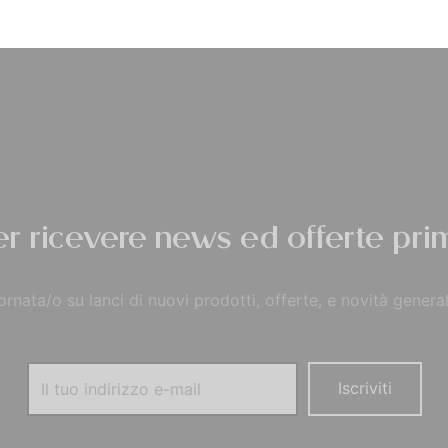
Privacy Policy
per ricevere news ed offerte prim
rnata/o su lanci di nuovi prodotti, offerte, e novità general