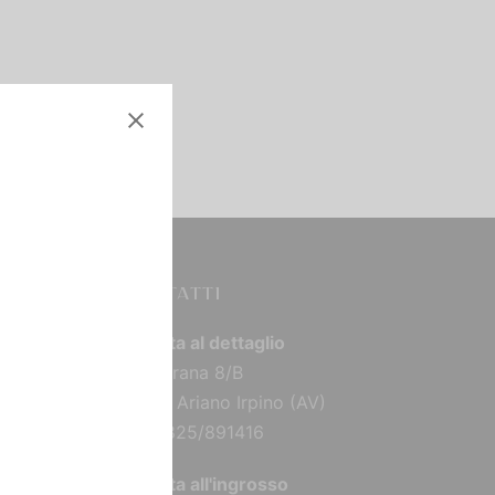
CONTATTI
Vendita al dettaglio
Via Torana 8/B
83031 Ariano Irpino (AV)
Tel: 0825/891416
Vendita all'ingrosso