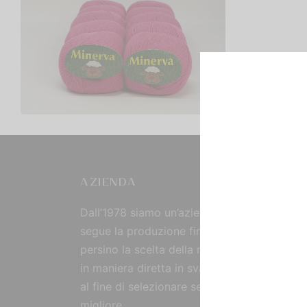
MINERVA TINTA UNITA –
CONFEZIONE DA 500GR.
€
15,00
Scegli
AZIENDA
Dall’1978 siamo un’azienda strutturata che
segue la produzione fin dall’origine, curand
persino la scelta della materia prima, reperi
in maniera diretta in svariate parti del mon
al fine di selezionare sempre il prodotto
migliore.