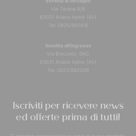
Vendita al dettaglio
Via Torana 8/B
83031 Ariano Irpino (AV)
Tel: 0825/891416
Vendita all'ingrosso
Via Brecceto, SNC
83031 Ariano Irpino (AV)
Tel: 0825/892209
Iscriviti per ricevere news
ed offerte prima di tutti!
Ti terremo aggiornata/o su lanci di nuovi prodotti,