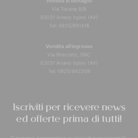
Vendita al dettaglio
Via Torana 8/B
83031 Ariano Irpino (AV)
Tel: 0825/891416
Vendita all'ingrosso
Via Brecceto, SNC
83031 Ariano Irpino (AV)
Tel: 0825/892209
Iscriviti per ricevere news
ed offerte prima di tutti!
Ti terremo aggiornata/o su lanci di nuovi prodotti,