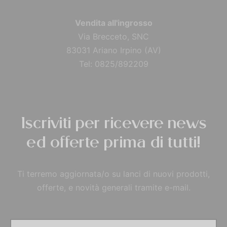
Vendita all'ingrosso
Via Brecceto, SNC
83031 Ariano Irpino (AV)
Tel: 0825/892209
Iscriviti per ricevere news
ed offerte prima di tutti!
Ti terremo aggiornata/o su lanci di nuovi prodotti,
offerte, e novità generali tramite e-mail.