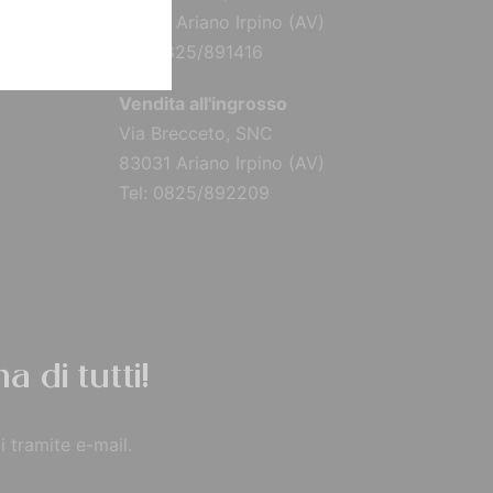
83031 Ariano Irpino (AV)
Tel: 0825/891416
Vendita all'ingrosso
Via Brecceto, SNC
83031 Ariano Irpino (AV)
Tel: 0825/892209
a di tutti!
i tramite e-mail.