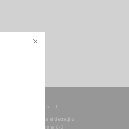
CONTATTI
Vendita al dettaglio
Via Torana 8/B