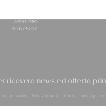
ta
Carta di Credito
Traccia Ordine
do
Contrassegno
Termini e condizioni
Cookies Policy
Privacy Policy
per ricevere news ed offerte prim
rnata/o su lanci di nuovi prodotti, offerte, e novità general