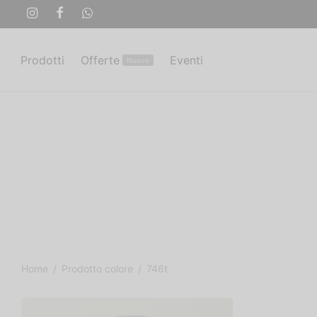
Prodotti
Offerte
Eventi
Nuovo
Home
/
Prodotto colore
/
746t