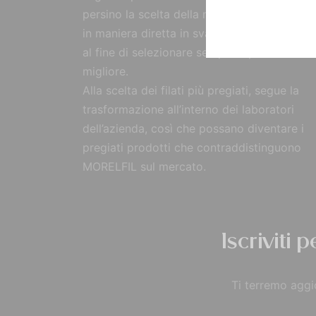
persino la scelta della materia prima, reperi
in maniera diretta in svariate parti del mon
al fine di selezionare sempre il prodotto
migliore.
Alla scelta dei filati più pregiati, segue la
trasformazione all’interno dei laboratori
dell’azienda, così che possano diventare i
pregiati prodotti che contraddistinguono
MORELFIL sul mercato.
Iscriviti 
Ti terremo aggio