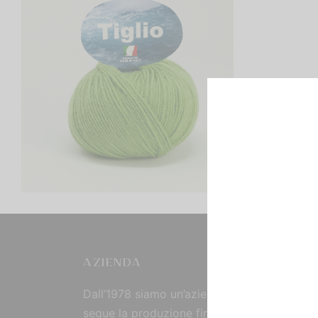
Tiglio
€
2,00
Scegli
AZIENDA
Dall’1978 siamo un’azienda strutturata che
segue la produzione fin dall’origine, curand