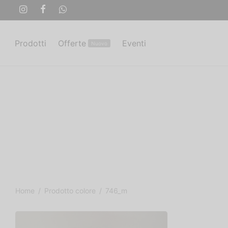
Prodotti
Offerte
Eventi
Nuovo
Home
/
Prodotto colore
/
746_m