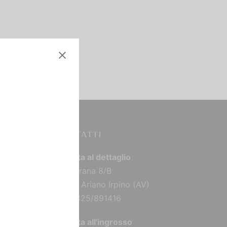
CONTATTI
Vendita al dettaglio
Via Torana 8/B
83031 Ariano Irpino (AV)
Tel: 0825/891416
Vendita all'ingrosso