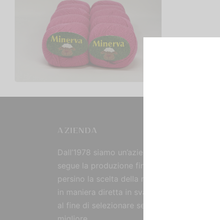
MINERVA TINTA UNITA –
CONFEZIONE DA 500GR.
€
15,00
Scegli
AZIENDA
Dall’1978 siamo un’azienda strutturata che
segue la produzione fin dall’origine, curand
persino la scelta della materia prima, reperi
in maniera diretta in svariate parti del mon
al fine di selezionare sempre il prodotto
migliore.