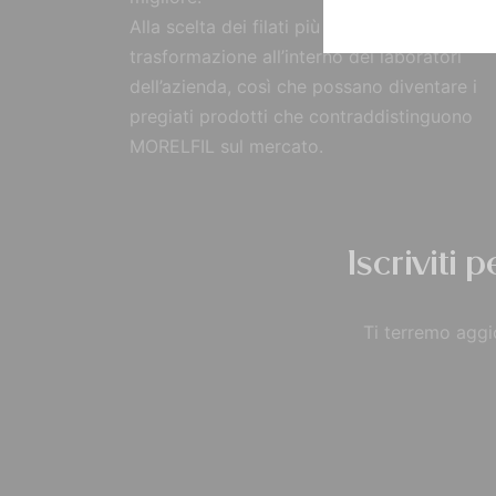
Alla scelta dei filati più pregiati, segue la
trasformazione all’interno dei laboratori
dell’azienda, così che possano diventare i
pregiati prodotti che contraddistinguono
MORELFIL sul mercato.
Iscriviti 
Ti terremo aggio