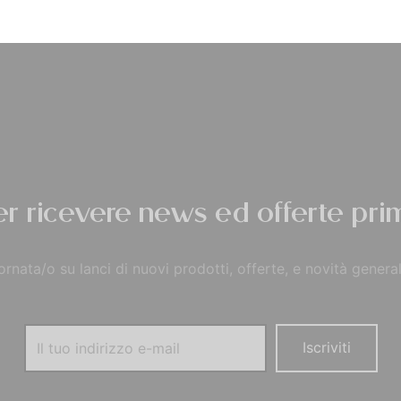
Privacy Policy
per ricevere news ed offerte prim
rnata/o su lanci di nuovi prodotti, offerte, e novità general