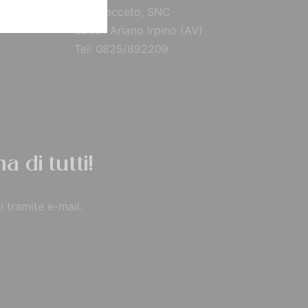
Via Brecceto, SNC
83031 Ariano Irpino (AV)
Tel: 0825/892209
a di tutti!
i tramite e-mail.