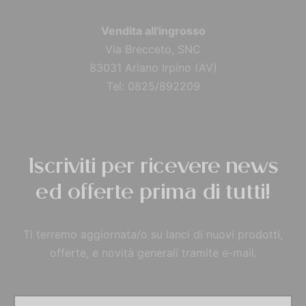
Vendita all'ingrosso
Via Brecceto, SNC
83031 Ariano Irpino (AV)
Tel: 0825/892209
Iscriviti per ricevere news
ed offerte prima di tutti!
Ti terremo aggiornata/o su lanci di nuovi prodotti,
offerte, e novità generali tramite e-mail.