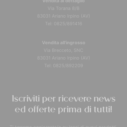
Vendita al dettaglio
Via Torana 8/B
83031 Ariano Irpino (AV)
Tel: 0825/891416
Vendita all'ingrosso
Via Brecceto, SNC
83031 Ariano Irpino (AV)
Tel: 0825/892209
Iscriviti per ricevere news
ed offerte prima di tutti!
Ti terremo aggiornata/o su lanci di nuovi prodotti,