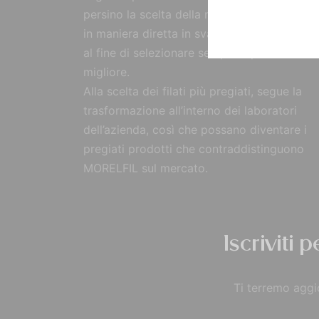
persino la scelta della materia prima, reperi
in maniera diretta in svariate parti del mon
al fine di selezionare sempre il prodotto
migliore.
Alla scelta dei filati più pregiati, segue la
trasformazione all’interno dei laboratori
dell’azienda, così che possano diventare i
pregiati prodotti che contraddistinguono
MORELFIL sul mercato.
Iscriviti 
Ti terremo aggio