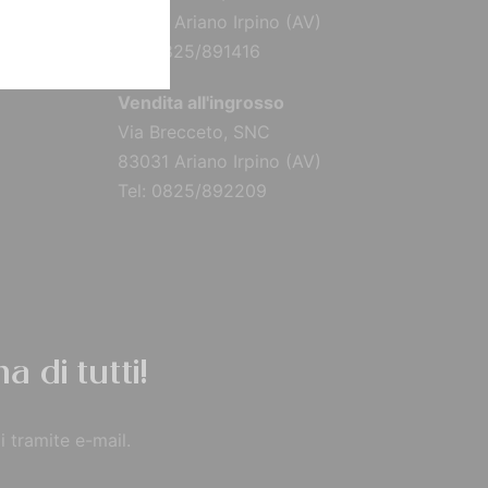
83031 Ariano Irpino (AV)
Tel: 0825/891416
Vendita all'ingrosso
Via Brecceto, SNC
83031 Ariano Irpino (AV)
Tel: 0825/892209
a di tutti!
i tramite e-mail.