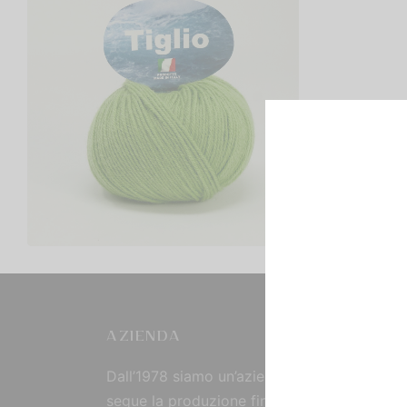
Tiglio
€
2,00
Scegli
AZIENDA
Dall’1978 siamo un’azienda strutturata che
segue la produzione fin dall’origine, curand