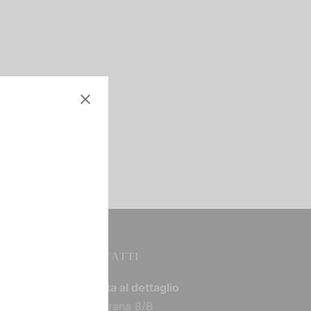
CONTATTI
Vendita al dettaglio
Via Torana 8/B