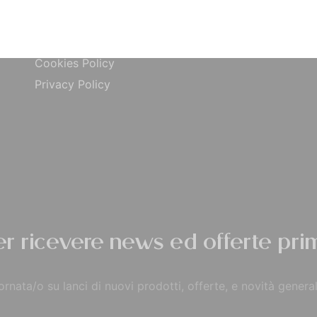
ta
Carta di Credito
Traccia Ordine
do
Contrassegno
Termini e condizioni
Cookies Policy
Privacy Policy
per ricevere news ed offerte prim
rnata/o su lanci di nuovi prodotti, offerte, e novità general