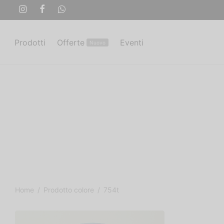
Prodotti
Offerte
Eventi
Nuovo
Home
/
Prodotto colore
/
754t