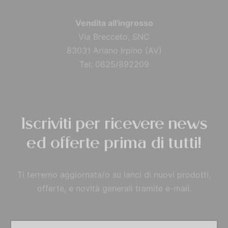
Vendita all'ingrosso
Via Brecceto, SNC
83031 Ariano Irpino (AV)
Tel: 0825/892209
Iscriviti per ricevere news
ed offerte prima di tutti!
Ti terremo aggiornata/o su lanci di nuovi prodotti,
offerte, e novità generali tramite e-mail.