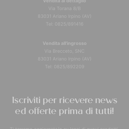
Vendita al dettaglio
Via Torana 8/B
83031 Ariano Irpino (AV)
Tel: 0825/891416
Vendita all'ingrosso
Via Brecceto, SNC
83031 Ariano Irpino (AV)
Tel: 0825/892209
Iscriviti per ricevere news
ed offerte prima di tutti!
Ti terremo aggiornata/o su lanci di nuovi prodotti,