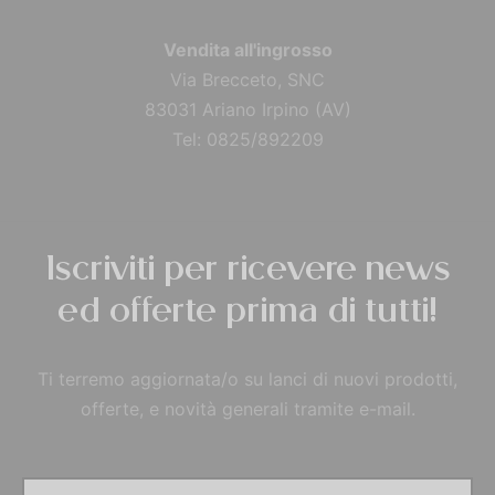
Vendita all'ingrosso
Via Brecceto, SNC
83031 Ariano Irpino (AV)
Tel: 0825/892209
Iscriviti per ricevere news
ed offerte prima di tutti!
Ti terremo aggiornata/o su lanci di nuovi prodotti,
offerte, e novità generali tramite e-mail.