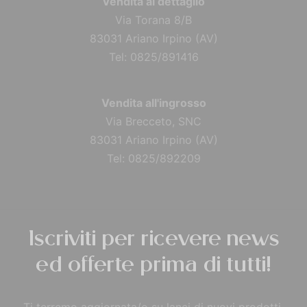
Vendita al dettaglio
Via Torana 8/B
83031 Ariano Irpino (AV)
Tel: 0825/891416
Vendita all'ingrosso
Via Brecceto, SNC
83031 Ariano Irpino (AV)
Tel: 0825/892209
Iscriviti per ricevere news
ed offerte prima di tutti!
Ti terremo aggiornata/o su lanci di nuovi prodotti,