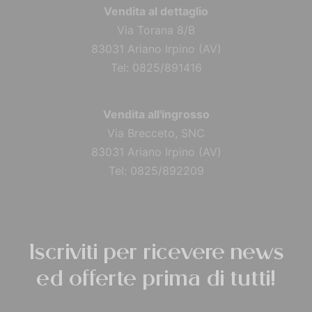
Vendita al dettaglio
Via Torana 8/B
83031 Ariano Irpino (AV)
Tel: 0825/891416
Vendita all'ingrosso
Via Brecceto, SNC
83031 Ariano Irpino (AV)
Tel: 0825/892209
Iscriviti per ricevere news
ed offerte prima di tutti!