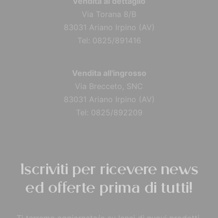
Vendita al dettaglio
Via Torana 8/B
83031 Ariano Irpino (AV)
Tel: 0825/891416
Vendita all'ingrosso
Via Brecceto, SNC
83031 Ariano Irpino (AV)
Tel: 0825/892209
Iscriviti per ricevere news
ed offerte prima di tutti!
Ti terremo aggiornata/o su lanci di nuovi prodotti,