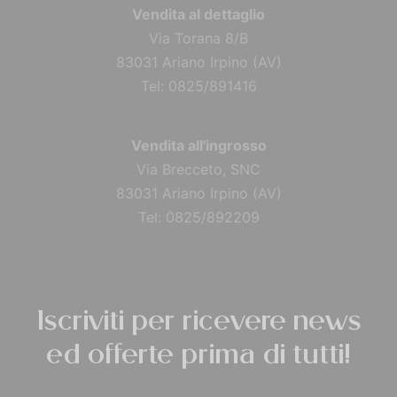
Vendita al dettaglio
Via Torana 8/B
83031 Ariano Irpino (AV)
Tel: 0825/891416
Vendita all'ingrosso
Via Brecceto, SNC
83031 Ariano Irpino (AV)
Tel: 0825/892209
Iscriviti per ricevere news
ed offerte prima di tutti!