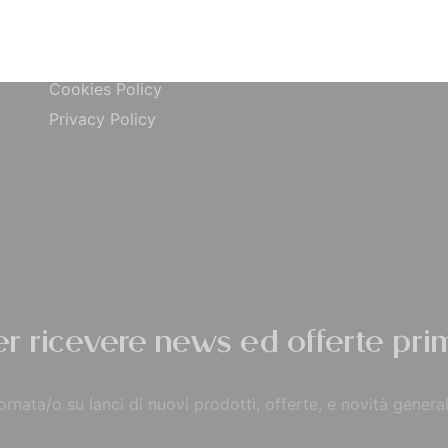
ta
Carta di Credito
Traccia Ordine
do
Contrassegno
Termini e condizioni
Cookies Policy
Privacy Policy
per ricevere news ed offerte prim
rnata/o su lanci di nuovi prodotti, offerte, e novità general