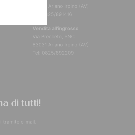
83031 Ariano Irpino (AV)
Tel: 0825/891416
Vendita all'ingrosso
Via Brecceto, SNC
83031 Ariano Irpino (AV)
Tel: 0825/892209
a di tutti!
i tramite e-mail.