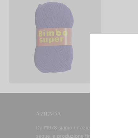
Bimbo Super
€
2,00
Scegli
AZIENDA
Dall’1978 siamo un’azienda strutturata che
segue la produzione fin dall’origine, curand