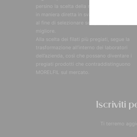
persino la scelta della materia prima, reperi
in maniera diretta in svariate parti del mon
al fine di selezionare sempre il prodotto
migliore.
Alla scelta dei filati più pregiati, segue la
trasformazione all’interno dei laboratori
dell’azienda, così che possano diventare i
pregiati prodotti che contraddistinguono
MORELFIL sul mercato.
Iscriviti 
Ti terremo aggio