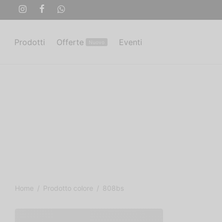
Prodotti
Offerte
Eventi
Nuovo
Home
/
Prodotto colore
/
808bs