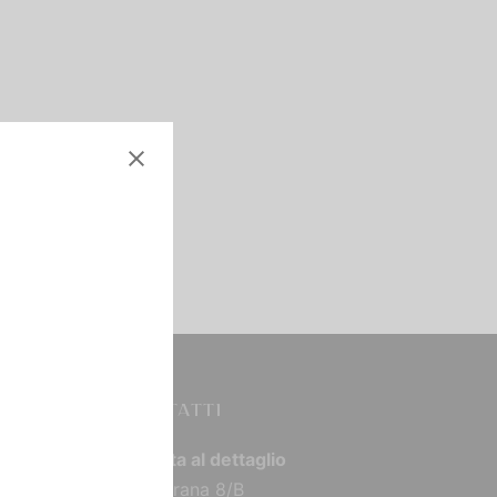
CONTATTI
Vendita al dettaglio
Via Torana 8/B