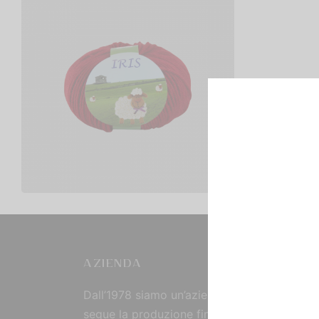
Iris
€
3,50
Scegli
AZIENDA
Dall’1978 siamo un’azienda strutturata che
segue la produzione fin dall’origine, curand