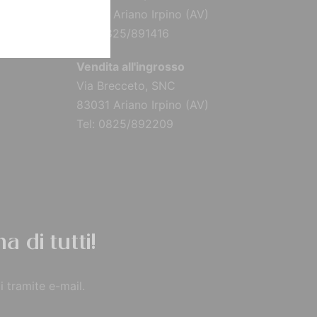
83031 Ariano Irpino (AV)
Tel: 0825/891416
Vendita all'ingrosso
Via Brecceto, SNC
83031 Ariano Irpino (AV)
Tel: 0825/892209
a di tutti!
i tramite e-mail.