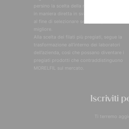
persino la scelta della materia prima, reperi
in maniera diretta in svariate parti del mon
al fine di selezionare sempre il prodotto
migliore.
Alla scelta dei filati più pregiati, segue la
trasformazione all’interno dei laboratori
dell’azienda, così che possano diventare i
pregiati prodotti che contraddistinguono
MORELFIL sul mercato.
Iscriviti 
Ti terremo aggio