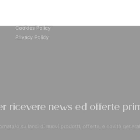
ta
Carta di Credito
Traccia Ordine
do
Contrassegno
Termini e condizioni
Cookies Policy
Privacy Policy
per ricevere news ed offerte prim
rnata/o su lanci di nuovi prodotti, offerte, e novità general