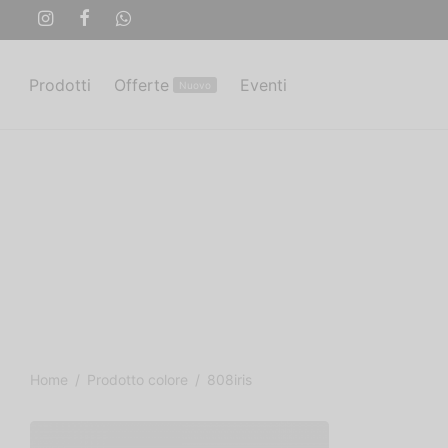
Prodotti
Offerte
Eventi
Nuovo
Home
/
Prodotto colore
/
808iris