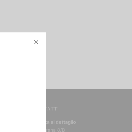
CONTATTI
Vendita al dettaglio
Via Torana 8/B